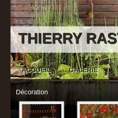
THIERRY RAS
ACCUEIL
GALERIE
Décoration