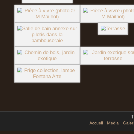
T
Accueil
Media
Galer