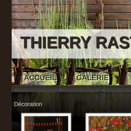
THIERRY RAS
ACCUEIL
GALERIE
Décoration