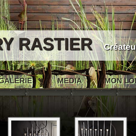
RY RASTIER
Créateu
GALERIE
MEDIA
MON LO